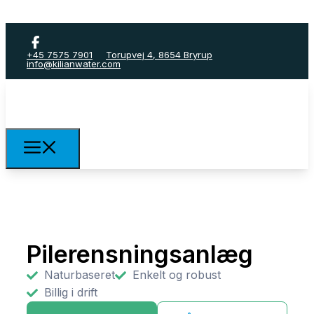
+45 7575 7901
Torupvej 4, 8654 Bryrup
info@kilianwater.com
Pilerensningsanlæg
Naturbaseret
Enkelt og robust
Billig i drift