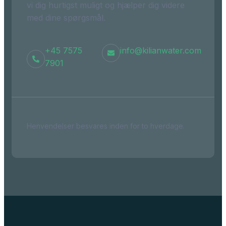
vi dig hurtigst muligt og hjælper dig videre
med dine spørgsmål.
+45 7575
info@kilianwater.com
7901
Henvendelser besvares inden for to hverdage.