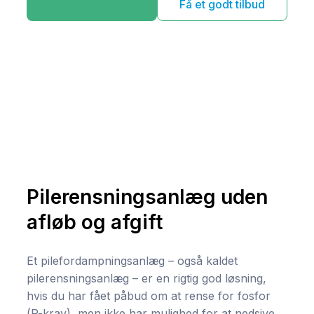
+45 7575 7901
Få et godt tilbud
Pilerensningsanlæg uden
afløb og afgift
Et pilefordampningsanlæg – også kaldet
pilerensningsanlæg – er en rigtig god løsning,
hvis du har fået påbud om at rense for fosfor
(P-krav), men ikke har mulighed for at nedsive