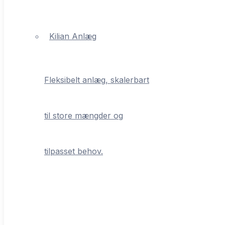
Om os
Kontakt
Kilian Anlæg
Fleksibelt anlæg, skalerbart
til store mængder og
tilpasset behov.