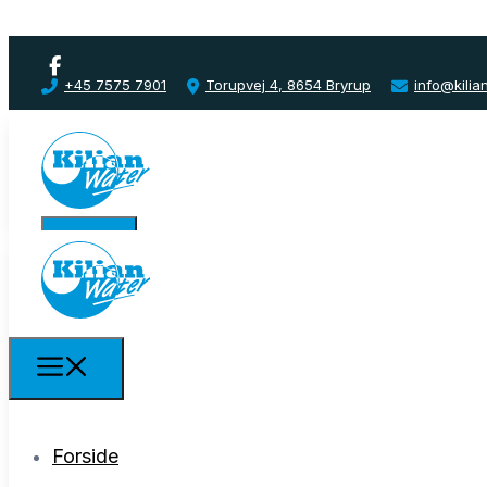
+45 7575 7901
Torupvej 4, 8654 Bryrup
info@kilia
Forside
Forside
Produkter