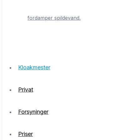
fordamper spildevand.
Kloakmester
Privat
Forsyninger
Priser