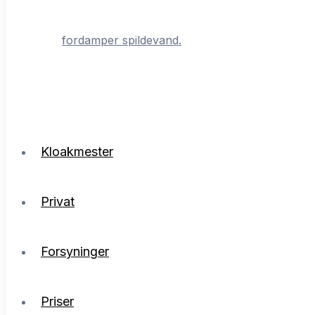
fordamper spildevand.
Kloakmester
Privat
Forsyninger
Priser