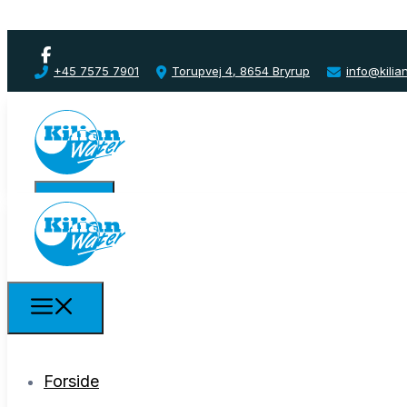
+45 7575 7901
Torupvej 4, 8654 Bryrup
info@kilia
Forside
Forside
Produkter