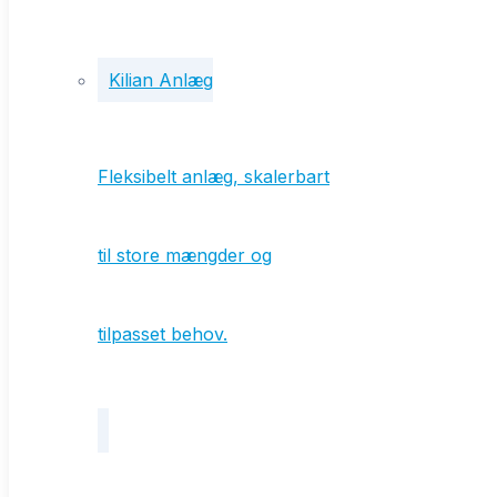
Om os
Kontakt
Kilian Anlæg
Fleksibelt anlæg, skalerbart
til store mængder og
tilpasset behov.